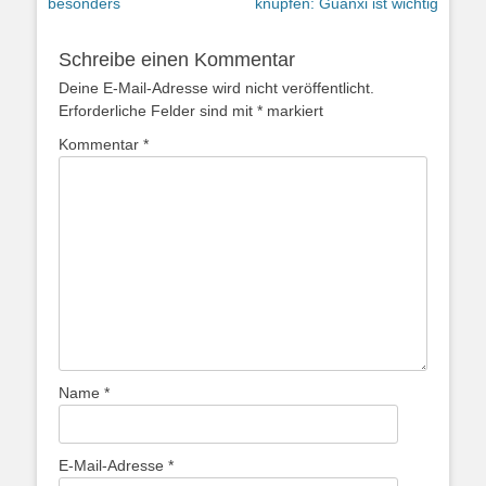
Beitrag:
Beitrag:
besonders
knüpfen: Guanxi ist wichtig
Schreibe einen Kommentar
Deine E-Mail-Adresse wird nicht veröffentlicht.
Erforderliche Felder sind mit
*
markiert
Kommentar
*
Name
*
E-Mail-Adresse
*