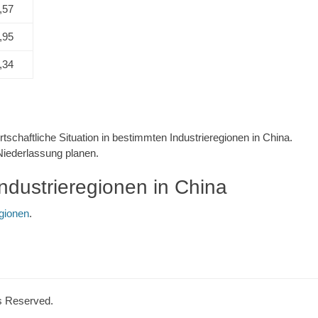
,57
,95
,34
schaftliche Situation in bestimmten Industrieregionen in China.
 Niederlassung planen.
ndustrieregionen in China
egionen
.
ts Reserved.