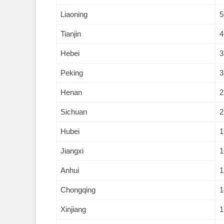
Liaoning
5
Tianjin
4
Hebei
3
Peking
3
Henan
2
Sichuan
2
Hubei
1
Jiangxi
1
Anhui
1
Chongqing
1
Xinjiang
1