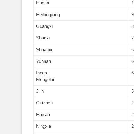
Hunan
1
Heilongjiang
9
Guangxi
8
Shanxi
7
Shaanxi
6
Yunnan
6
Innere
6
Mongolei
Jilin
5
Guizhou
2
Hainan
2
Ningxia
2