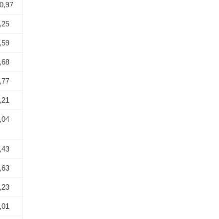
0,97
,25
,59
,68
,77
,21
,04
,43
,63
,23
,01